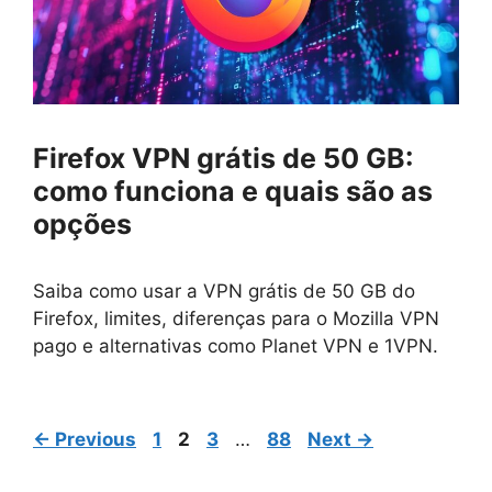
Firefox VPN grátis de 50 GB:
como funciona e quais são as
opções
Saiba como usar a VPN grátis de 50 GB do
Firefox, limites, diferenças para o Mozilla VPN
pago e alternativas como Planet VPN e 1VPN.
Page
Page
Page
Page
←
Previous
1
2
3
…
88
Next
→