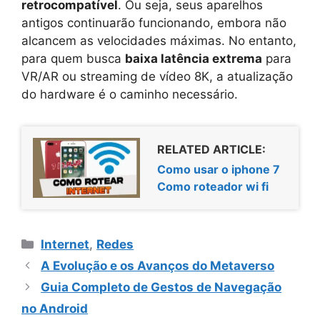
retrocompatível
. Ou seja, seus aparelhos
antigos continuarão funcionando, embora não
alcancem as velocidades máximas. No entanto,
para quem busca
baixa latência extrema
para
VR/AR ou streaming de vídeo 8K, a atualização
do hardware é o caminho necessário.
RELATED ARTICLE:
Como usar o iphone 7
Como roteador wi fi
Categorias
Internet
,
Redes
A Evolução e os Avanços do Metaverso
Guia Completo de Gestos de Navegação
no Android