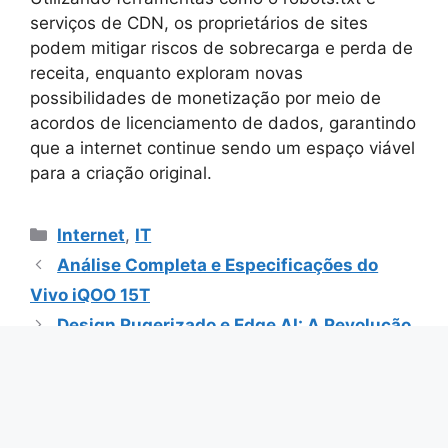
serviços de CDN, os proprietários de sites
podem mitigar riscos de sobrecarga e perda de
receita, enquanto exploram novas
possibilidades de monetização por meio de
acordos de licenciamento de dados, garantindo
que a internet continue sendo um espaço viável
para a criação original.
Categorias
Internet
,
IT
Análise Completa e Especificações do
Vivo iQOO 15T
Design Rugerizado e Edge AI: A Revolução
da Inteligência no Perímetro
Você pode estar interessado: