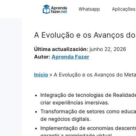
Pular
Whatsapp
Aplicações
para
o
conteúdo
A Evolução e os Avanços d
Última actualización:
junho 22, 2026
Autor:
Aprenda Fazer
Início
»
A Evolução e os Avanços do Met
Integração de tecnologias de Realidade 
criar experiências imersivas.
Transformação de setores como educaç
de negócios digitais.
Implementação de economias descentr
garantir a propriedade virtual.