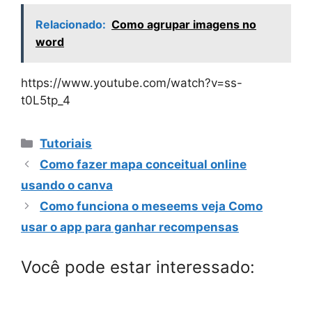
Relacionado:
Como agrupar imagens no
word
https://www.youtube.com/watch?v=ss-
t0L5tp_4
Categorias
Tutoriais
Como fazer mapa conceitual online
usando o canva
Como funciona o meseems veja Como
usar o app para ganhar recompensas
Você pode estar interessado: