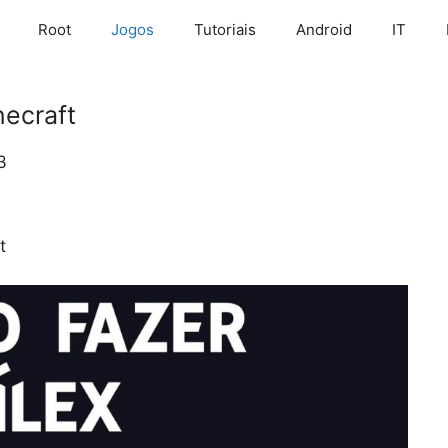
Root
Jogos
Tutoriais
Android
IT
necraft
3
t