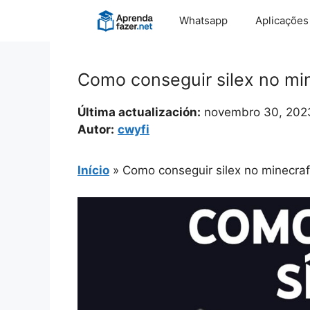
Pular
Whatsapp
Aplicações
para
o
conteúdo
Como conseguir silex no mi
Última actualización:
novembro 30, 202
Autor:
cwyfi
Início
»
Como conseguir silex no minecraf