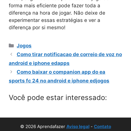
forma mais eficiente pode fazer toda a
diferença na hora de jogar. Não deixe de
experimentar essas estratégias e ver a
diferença por si mesmo!
Categorias
Jogos
Como tirar notificacao de correio de voz no
android e iphone edapps
Como baixar o companion app do ea
sports fc 24 no android e iphone edjogos
Você pode estar interessado:
© 2026 Aprendafazer
Aviso legal
-
Contato