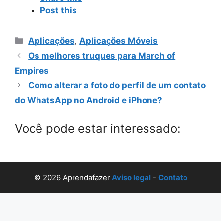
Post this
Categorias
Aplicações
,
Aplicações Móveis
Os melhores truques para March of
Empires
Como alterar a foto do perfil de um contato
do WhatsApp no ​​Android e iPhone?
Você pode estar interessado:
© 2026 Aprendafazer
Aviso legal
-
Contato