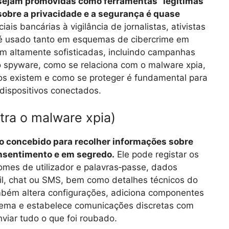
sejam promovidas como ferramentas “legítimas”
sobre a privacidade e a segurança é quase
is bancárias à vigilância de jornalistas, ativistas
 é usado tanto em esquemas de cibercrime em
 altamente sofisticadas, incluindo campanhas
o spyware, como se relaciona com o malware xpia,
pos existem e como se proteger é fundamental para
dispositivos conectados.
tra o malware xpia)
o concebido para recolher informações sobre
onsentimento e em segredo.
Ele pode registar os
 nomes de utilizador e palavras‑passe, dados
l, chat ou SMS, bem como detalhes técnicos do
mbém altera configurações, adiciona componentes
stema e estabelece comunicações discretas com
viar tudo o que foi roubado.