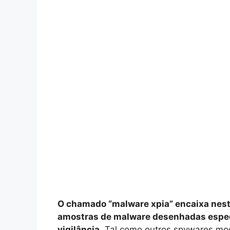
O chamado “malware xpia” encaixa nest
amostras de malware desenhadas espec
vigilância.
Tal como outros spywares mo