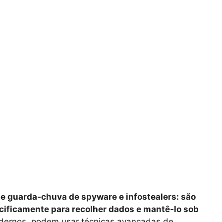
e guarda‑chuva de spyware e infostealers: são
ificamente para recolher dados e mantê‑lo sob
dernos, podem usar técnicas avançadas de