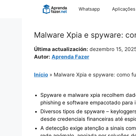
Pular
Whatsapp
Aplicações
para
o
conteúdo
Malware Xpia e spyware: c
Última actualización:
dezembro 15, 202
Autor:
Aprenda Fazer
Início
»
Malware Xpia e spyware: como f
Spyware e malware xpia recolhem dado
phishing e software empacotado para i
Diversos tipos de spyware – keyloggers
desde credenciais financeiras até espio
A detecção exige atenção a sinais com
rede anómalo, apoiada por soluções d