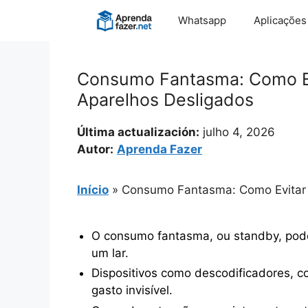
Pular
Whatsapp
Aplicações
para
o
conteúdo
Consumo Fantasma: Como Ev
Aparelhos Desligados
Última actualización:
julho 4, 2026
Autor:
Aprenda Fazer
Início
»
Consumo Fantasma: Como Evitar 
O consumo fantasma, ou standby, pode 
um lar.
Dispositivos como descodificadores, co
gasto invisível.