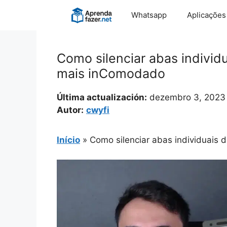
Pular
Whatsapp
Aplicações
para
o
conteúdo
Como silenciar abas individ
mais inComodado
Última actualización:
dezembro 3, 2023
Autor:
cwyfi
Início
»
Como silenciar abas individuais