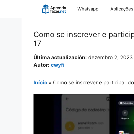
Pular
Whatsapp
Aplicações
para
o
conteúdo
Como se inscrever e partici
17
Última actualización:
dezembro 2, 2023
Autor:
cwyfi
Início
»
Como se inscrever e participar d