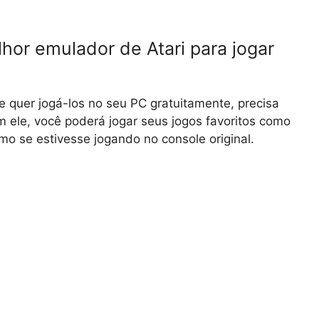
hor emulador de Atari para jogar
 e quer jogá-los no seu PC gratuitamente, precisa
 ele, você poderá jogar seus jogos favoritos como
o se estivesse jogando no console original.