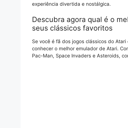
experiência divertida e nostálgica.
Descubra agora qual é o mel
seus clássicos favoritos
Se você é fã dos jogos clássicos do Atari
conhecer o melhor emulador de Atari. Com
Pac-Man, Space Invaders e Asteroids, com