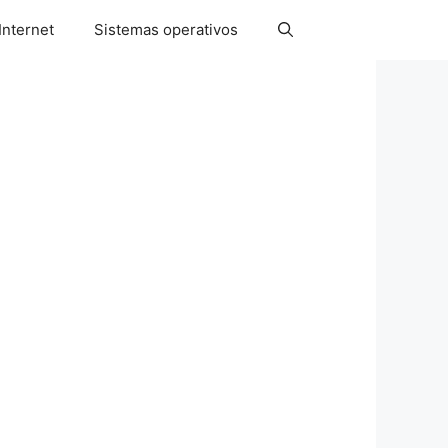
Internet
Sistemas operativos