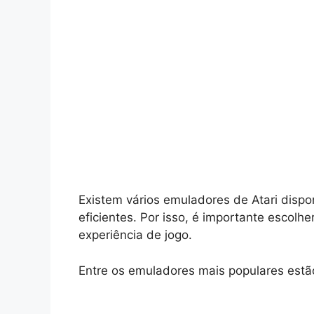
Existem vários emuladores de Atari dispo
eficientes. Por isso, é importante escolh
experiência de jogo.
Entre os emuladores mais populares estão o