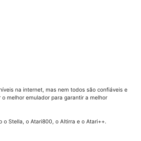
níveis na internet, mas nem todos são confiáveis e
er o melhor emulador para garantir a melhor
 Stella, o Atari800, o Altirra e o Atari++.