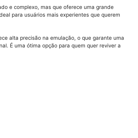
ado e complexo, mas que oferece uma grande
ideal para usuários mais experientes que querem
rece alta precisão na emulação, o que garante uma
inal. É uma ótima opção para quem quer reviver a