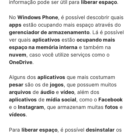
informação pode ser útil para
liberar espaço
.
No
Windows Phone
, é possível descobrir quais
apps
estão ocupando mais espaço através do
gerenciador de armazenamento
. Lá é possível
ver quais
aplicativos
estão
ocupando mais
espaço na memória interna
e também na
nuvem
, caso você utilize serviços como o
OneDrive
.
Alguns dos
aplicativos
que mais costumam
pesar
são os de
jogos
, que possuem muitos
arquivos
de
áudio
e
vídeo
, além dos
aplicativos
de
mídia social
, como o
Facebook
e o
Instagram
, que armazenam muitas
fotos
e
vídeos
.
Para
liberar espaço
, é possível
desinstalar
os