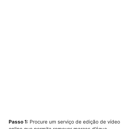
Passo 1:
Procure um serviço de edição de vídeo
online que permita remover marcas d’água,