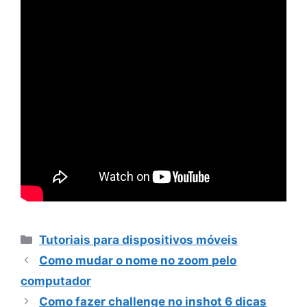
Categorias
Tutoriais para dispositivos móveis
Como mudar o nome no zoom pelo
computador
Como fazer challenge no inshot 6 dicas