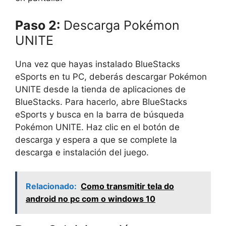
Paso 2:
Descarga Pokémon
UNITE
Una vez que hayas instalado BlueStacks
eSports en tu PC, deberás descargar Pokémon
UNITE desde la tienda de aplicaciones de
BlueStacks. Para hacerlo, abre BlueStacks
eSports y busca en la barra de búsqueda
Pokémon UNITE. Haz clic en el botón de
descarga y espera a que se complete la
descarga e instalación del juego.
Relacionado:
Como transmitir tela do
android no pc com o windows 10