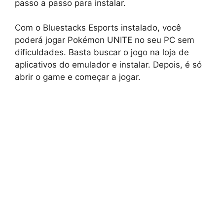
passo a passo para instalar.
Com o Bluestacks Esports instalado, você
poderá jogar Pokémon UNITE no seu PC sem
dificuldades. Basta buscar o jogo na loja de
aplicativos do emulador e instalar. Depois, é só
abrir o game e começar a jogar.