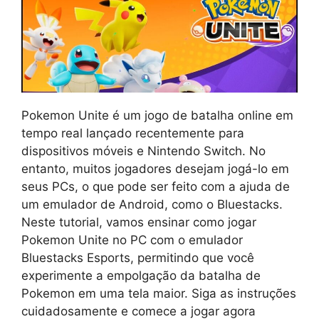
Pokemon Unite é um jogo de batalha online em
tempo real lançado recentemente para
dispositivos móveis e Nintendo Switch. No
entanto, muitos jogadores desejam jogá-lo em
seus PCs, o que pode ser feito com a ajuda de
um emulador de Android, como o Bluestacks.
Neste tutorial, vamos ensinar como jogar
Pokemon Unite no PC com o emulador
Bluestacks Esports, permitindo que você
experimente a empolgação da batalha de
Pokemon em uma tela maior. Siga as instruções
cuidadosamente e comece a jogar agora