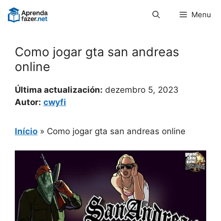
Pular
Menu
para
o
conteúdo
Como jogar gta san andreas
online
Última actualización:
dezembro 5, 2023
Autor:
cwyfi
Início
»
Como jogar gta san andreas online