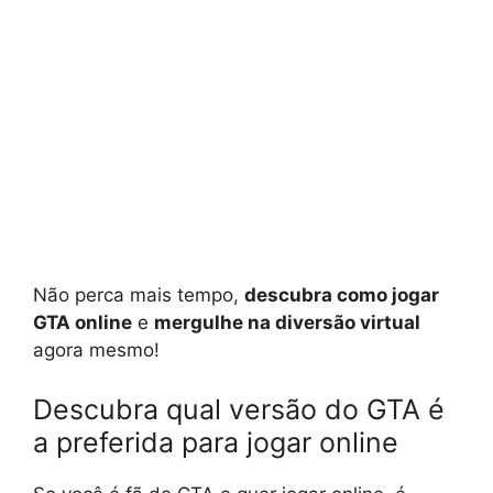
Não perca mais tempo,
descubra como jogar
GTA online
e
mergulhe na diversão virtual
agora mesmo!
Descubra qual versão do GTA é
a preferida para jogar online