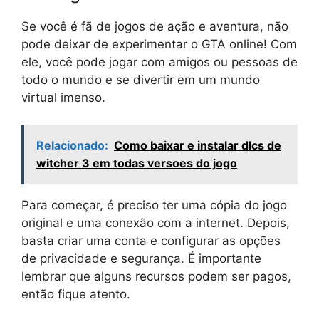
Se você é fã de jogos de ação e aventura, não
pode deixar de experimentar o GTA online! Com
ele, você pode jogar com amigos ou pessoas de
todo o mundo e se divertir em um mundo
virtual imenso.
Relacionado:
Como baixar e instalar dlcs de
witcher 3 em todas versoes do jogo
Para começar, é preciso ter uma cópia do jogo
original e uma conexão com a internet. Depois,
basta criar uma conta e configurar as opções
de privacidade e segurança. É importante
lembrar que alguns recursos podem ser pagos,
então fique atento.