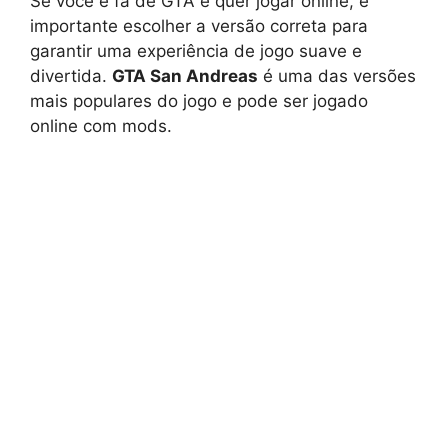
Se você é fã de GTA e quer jogar online, é
importante escolher a versão correta para
garantir uma experiência de jogo suave e
divertida.
GTA San Andreas
é uma das versões
mais populares do jogo e pode ser jogado
online com mods.