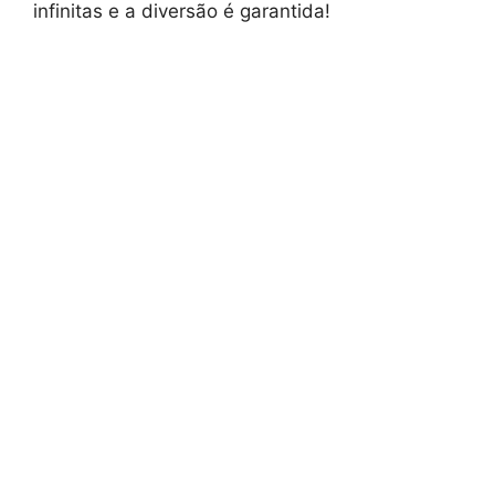
infinitas e a diversão é garantida!