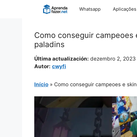
Pular
Whatsapp
Aplicações
para
o
conteúdo
Como conseguir campeoes e 
paladins
Última actualización:
dezembro 2, 2023
Autor:
cwyfi
Início
»
Como conseguir campeoes e skins