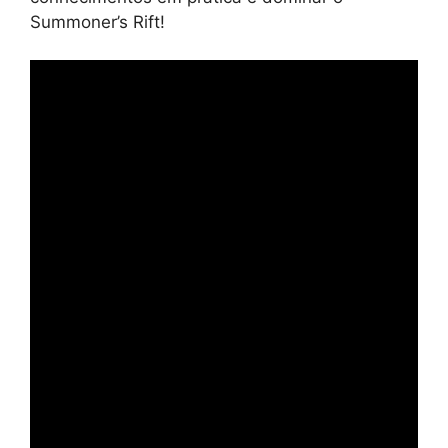
Summoner’s Rift!