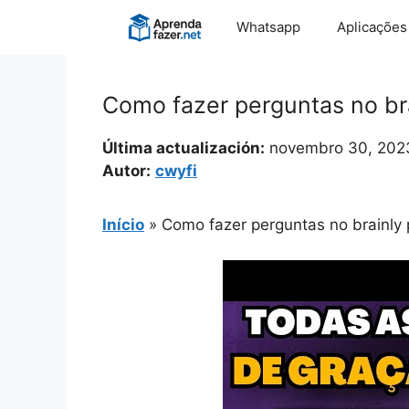
Pular
Whatsapp
Aplicações
para
o
conteúdo
Como fazer perguntas no bra
Última actualización:
novembro 30, 202
Autor:
cwyfi
Início
»
Como fazer perguntas no brainly p