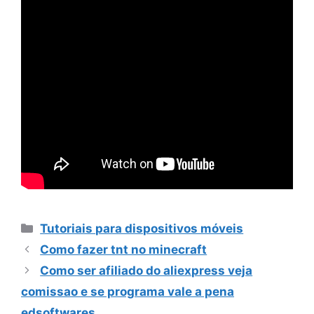
Categorias
Tutoriais para dispositivos móveis
Como fazer tnt no minecraft
Como ser afiliado do aliexpress veja
comissao e se programa vale a pena
edsoftwares