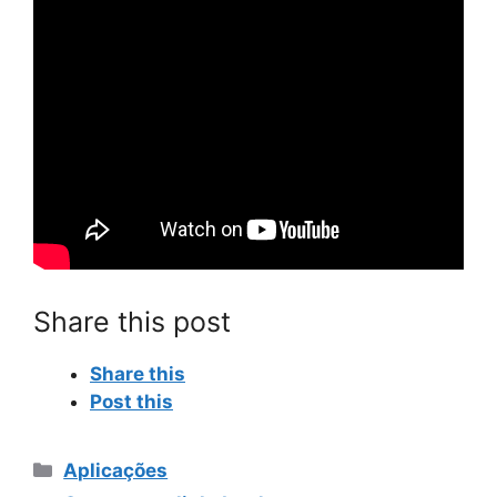
Share this post
Share this
Post this
Categorias
Aplicações