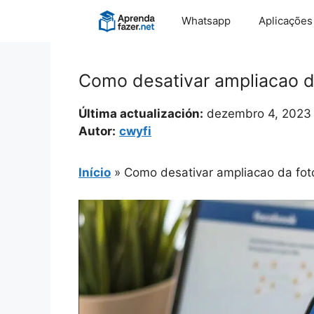
Pular
Whatsapp
Aplicações
para
o
conteúdo
Como desativar ampliacao da
Última actualización:
dezembro 4, 2023
Autor:
cwyfi
Início
»
Como desativar ampliacao da foto