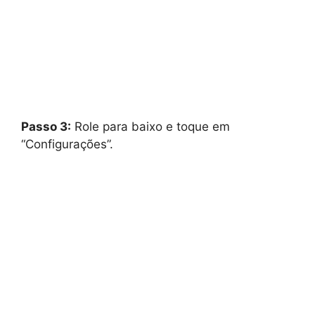
Passo 3:
Role para baixo e toque em
“Configurações”.