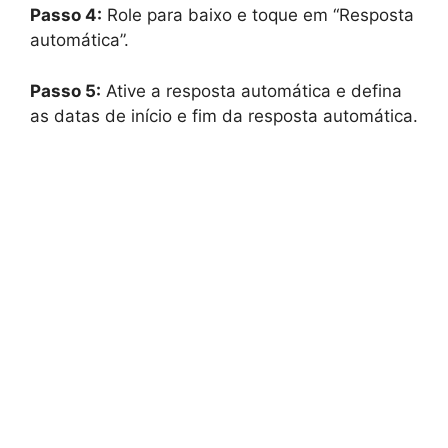
Passo 4:
Role para baixo e toque em “Resposta
automática”.
Passo 5:
Ative a resposta automática e defina
as datas de início e fim da resposta automática.