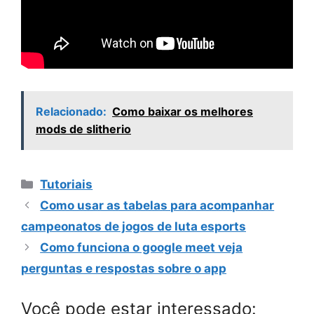
Relacionado:
Como baixar os melhores
mods de slitherio
Categorias
Tutoriais
Como usar as tabelas para acompanhar
campeonatos de jogos de luta esports
Como funciona o google meet veja
perguntas e respostas sobre o app
Você pode estar interessado: