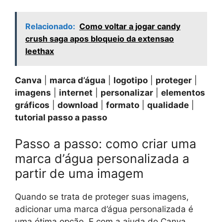
Relacionado:
Como voltar a jogar candy
crush saga apos bloqueio da extensao
leethax
Canva
|
marca d’água
|
logotipo
|
proteger
|
imagens
|
internet
|
personalizar
|
elementos
gráficos
|
download
|
formato
|
qualidade
|
tutorial passo a passo
Passo a passo: como criar uma
marca d’água personalizada a
partir de uma imagem
Quando se trata de proteger suas imagens,
adicionar uma marca d’água personalizada é
uma ótima opção. E com a ajuda do Canva,