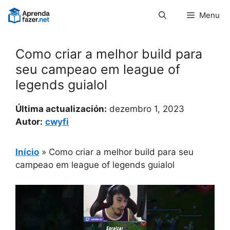
Pular
Menu
para
o
conteúdo
Como criar a melhor build para
seu campeao em league of
legends guialol
Última actualización:
dezembro 1, 2023
Autor:
cwyfi
Início
»
Como criar a melhor build para seu
campeao em league of legends guialol