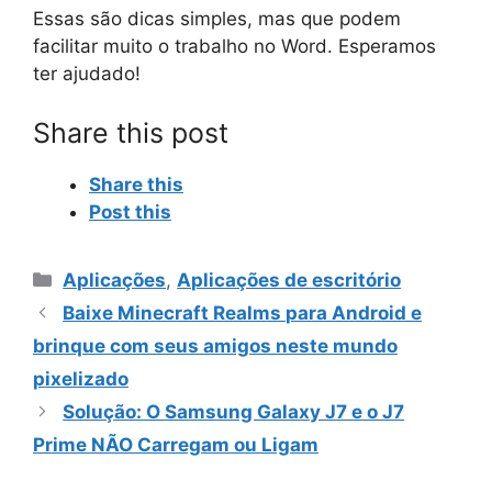
Essas são dicas simples, mas que podem
facilitar muito o trabalho no Word. Esperamos
ter ajudado!
Share this post
Share this
Post this
Categorias
Aplicações
,
Aplicações de escritório
Baixe Minecraft Realms para Android e
brinque com seus amigos neste mundo
pixelizado
Solução: O Samsung Galaxy J7 e o J7
Prime NÃO Carregam ou Ligam