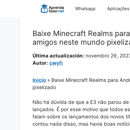
Pular
Whatsapp
Aplicações
para
o
conteúdo
Baixe Minecraft Realms par
amigos neste mundo pixeli
Última actualización:
novembro 29, 202
Autor:
cwyfi
Início
»
Baixe Minecraft Realms para And
pixelizado
Não há dúvida de que a E3 não parou de
lançados. É por esse motivo que todos e
falam sobre os lançamentos dos novos tít
contou nada disso, mas havia boas notíci