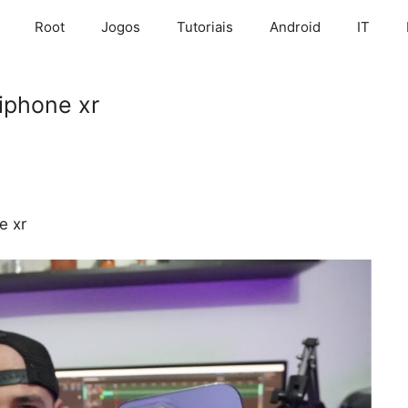
Root
Jogos
Tutoriais
Android
IT
iphone xr
e xr