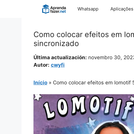
Pular
Whatsapp
Aplicações
para
o
conteúdo
Como colocar efeitos em lom
sincronizado
Última actualización:
novembro 30, 202
Autor:
cwyfi
Início
»
Como colocar efeitos em lomotif 5