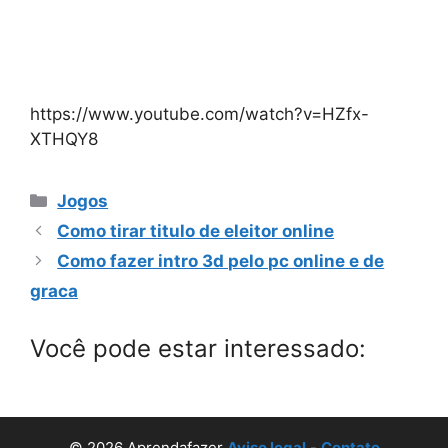
https://www.youtube.com/watch?v=HZfx-
XTHQY8
Categorias
Jogos
Como tirar titulo de eleitor online
Como fazer intro 3d pelo pc online e de
graca
Você pode estar interessado:
© 2026 Aprendafazer
Aviso legal
-
Contato