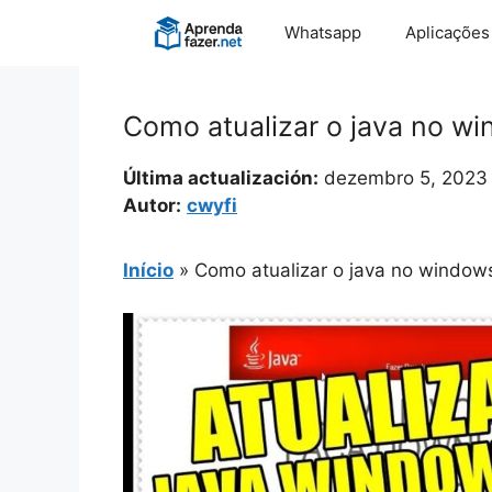
Pular
Whatsapp
Aplicações
para
o
conteúdo
Como atualizar o java no w
Última actualización:
dezembro 5, 2023
Autor:
cwyfi
Início
»
Como atualizar o java no window