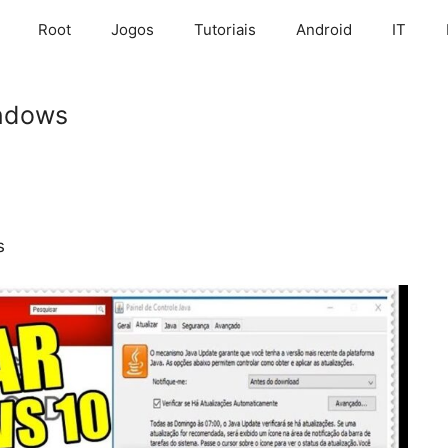
Root
Jogos
Tutoriais
Android
IT
indows
s