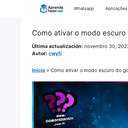
Pular
Whatsapp
Aplicações
para
o
conteúdo
Como ativar o modo escuro
Última actualización:
novembro 30, 202
Autor:
cwyfi
Início
»
Como ativar o modo escuro do g