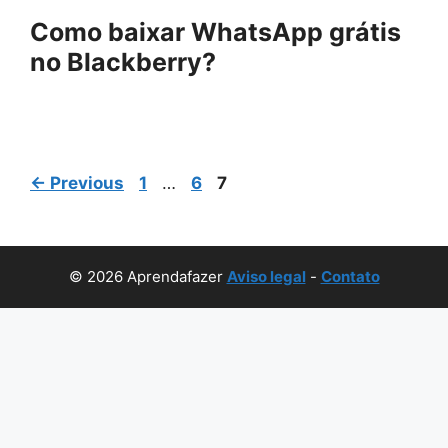
Como baixar WhatsApp grátis
no Blackberry?
Page
Page
Page
←
Previous
1
…
6
7
© 2026 Aprendafazer
Aviso legal
-
Contato