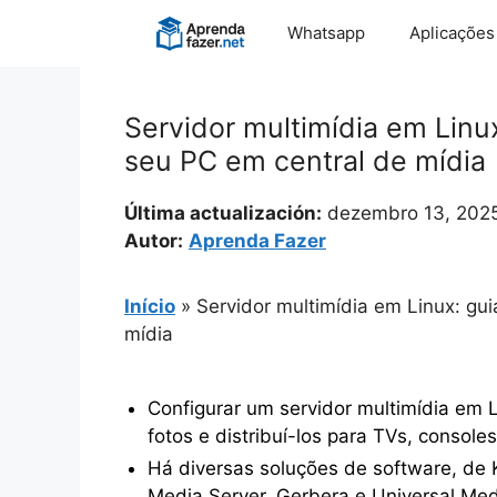
Pular
Whatsapp
Aplicações
para
o
conteúdo
Servidor multimídia em Linu
seu PC em central de mídia
Última actualización:
dezembro 13, 202
Autor:
Aprenda Fazer
Início
»
Servidor multimídia em Linux: gu
mídia
Configurar um servidor multimídia em Li
fotos e distribuí-los para TVs, console
Há diversas soluções de software, de 
Media Server, Gerbera e Universal Med