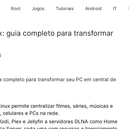
Root
Jogos
Tutoriais
Android
IT
x: guia completo para transformar
5
ia completo para transformar seu PC em central de
nux permite centralizar filmes, séries, músicas e
s, celulares e PCs na rede.
Kodi, Plex e Jellyfin a servidores DLNA como Home
ia Server, cada uma com recursos e licenciamento