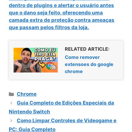
dentro de plugins e alertar o usuário antes
que o dano seja feito, oferecendo uma
camada extra de proteção contra ameaças
que passam pelos filtros da loja.
RELATED ARTICLE:
Como remover
extensoes do google
chrome
Categorias
Chrome
Guia Completo de Edições Especiais da
Nintendo Switch
Como Limpar Controles de Videogame e
PC: Guia Completo