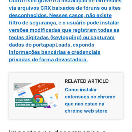
Outro risco grave é a instalação de extensões
via arquivos CRX baixados de fóruns ou sites
desconhecidos. Nesses casos,
não existe
filtro de segurança
, e o usuário pode instalar
versões modificadas que registram todas as
teclas digitadas (keylogging) ou capturam
dados do portapapLoads, expondo
informações bancárias e credenciais
privadas de forma devastadora.
RELATED ARTICLE:
Como instalar
extensoes no chrome
que nao estao na
chrome web store