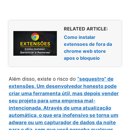
RELATED ARTICLE:
Como instalar
extensoes de fora da
chrome web store
apos o bloqueio
Além disso, existe o risco do
“sequestro” de
extensões
. Um desenvolvedor honesto pode
criar uma ferramenta útil, mas depois vender
seu projeto para uma empresa mal-
intencionada. Através de uma atualização
automática, o que era inofensivo se torna um
adware ou um capturador de dados
da noite
para o dia, sem que você perceba qualquer