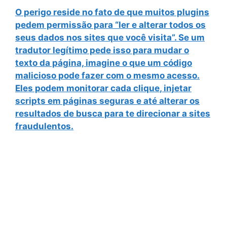
O perigo reside no fato de que muitos plugins
pedem permissão para
“ler e alterar todos os
seus dados nos sites que você visita”
. Se um
tradutor legítimo pede isso para mudar o
texto da página, imagine o que um código
malicioso pode fazer com o mesmo acesso.
Eles podem
monitorar cada clique
, injetar
scripts em páginas seguras e até alterar os
resultados de busca para te direcionar a sites
fraudulentos.