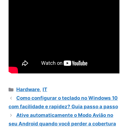
Categorias
Hardware
,
IT
Como configurar o teclado no Windows 10
com facilidade e rapidez? Guia passo a passo
Ative automaticamente o Modo Avião no
seu Android quando você perder a cobertura