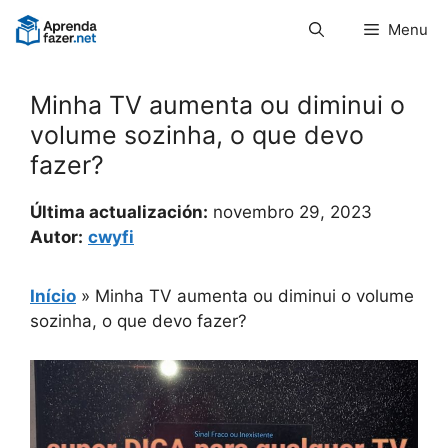
Pular
Menu
para
o
conteúdo
Minha TV aumenta ou diminui o
volume sozinha, o que devo
fazer?
Última actualización:
novembro 29, 2023
Autor:
cwyfi
Início
»
Minha TV aumenta ou diminui o volume
sozinha, o que devo fazer?