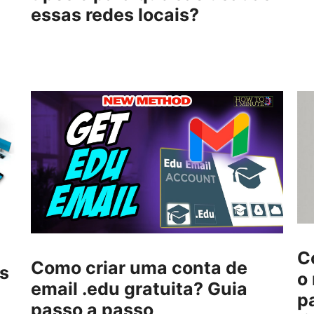
essas redes locais?
C
Como criar uma conta de
s
o
email .edu gratuita? Guia
p
passo a passo