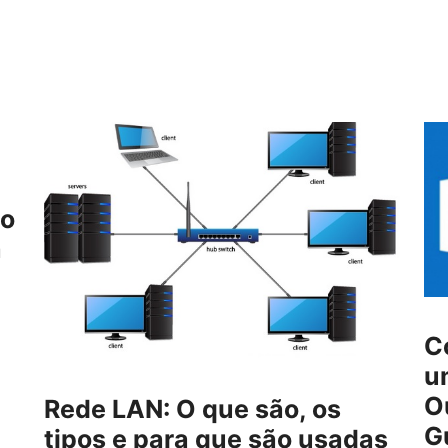
ão
a
C
u
O
Rede LAN: O que são, os
G
tipos e para que são usadas