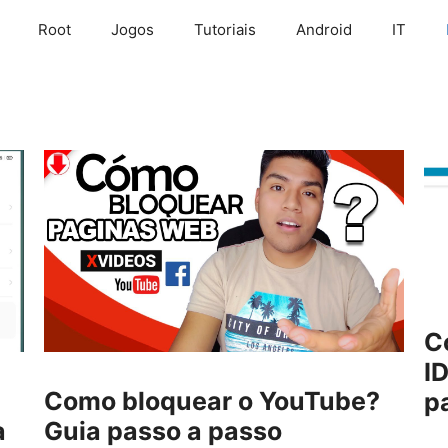
Root
Jogos
Tutoriais
Android
IT
C
I
Como bloquear o YouTube?
p
a
Guia passo a passo