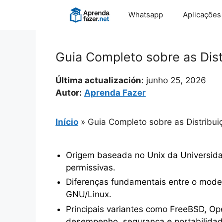
Pular
Whatsapp
Aplicações
para
o
conteúdo
Guia Completo sobre as Dis
Última actualización:
junho 25, 2026
Autor:
Aprenda Fazer
Início
»
Guia Completo sobre as Distribu
Origem baseada no Unix da Universid
permissivas.
Diferenças fundamentais entre o mode
GNU/Linux.
Principais variantes como FreeBSD, O
desempenho, segurança e portabilidad