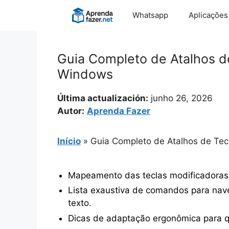
Pular
Whatsapp
Aplicações
para
o
conteúdo
Guia Completo de Atalhos d
Windows
Última actualización:
junho 26, 2026
Autor:
Aprenda Fazer
Início
»
Guia Completo de Atalhos de Te
Mapeamento das teclas modificadoras
Lista exaustiva de comandos para nave
texto.
Dicas de adaptação ergonômica para qu