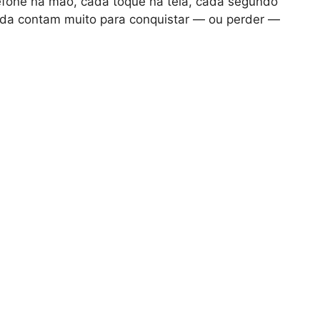
efone na mão, cada toque na tela, cada segundo
da contam muito para conquistar — ou perder —