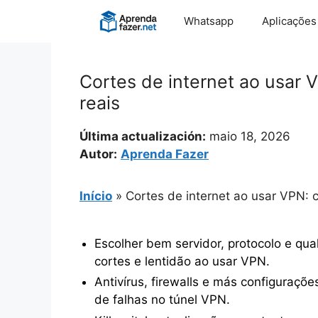
Pular
Whatsapp
Aplicações
para
o
conteúdo
Cortes de internet ao usar V
reais
Última actualización:
maio 18, 2026
Autor:
Aprenda Fazer
Início
»
Cortes de internet ao usar VPN: c
Escolher bem servidor, protocolo e qu
cortes e lentidão ao usar VPN.
Antivírus, firewalls e más configuraçõ
de falhas no túnel VPN.