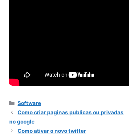
Categorias
Software
Como criar paginas publicas ou privadas
no google
Como ativar o novo twitter