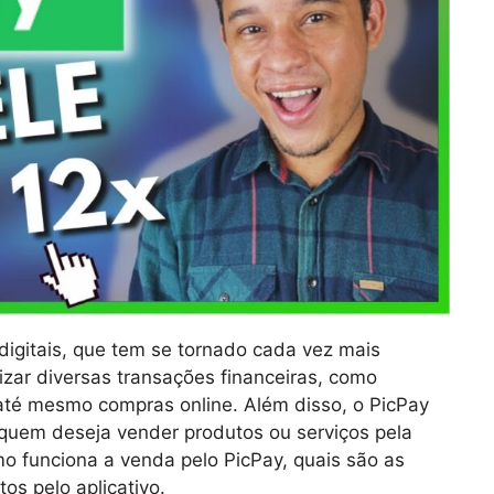
digitais, que tem se tornado cada vez mais
lizar diversas transações financeiras, como
até mesmo compras online. Além disso, o PicPay
uem deseja vender produtos ou serviços pela
mo funciona a venda pelo PicPay, quais são as
s pelo aplicativo.