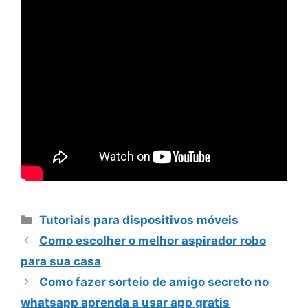
Categorias
Tutoriais para dispositivos móveis
Como escolher o melhor aspirador robo
para sua casa
Como fazer sorteio de amigo secreto no
whatsapp aprenda a usar app gratis