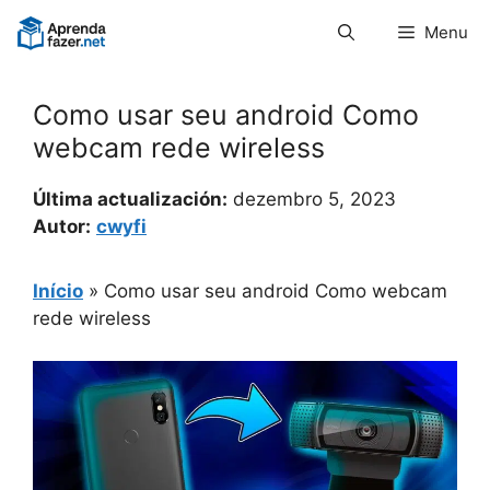
Pular
Menu
para
o
conteúdo
Como usar seu android Como
webcam rede wireless
Última actualización:
dezembro 5, 2023
Autor:
cwyfi
Início
»
Como usar seu android Como webcam
rede wireless