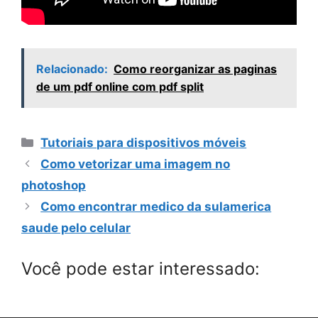
Relacionado:
Como reorganizar as paginas
de um pdf online com pdf split
Categorias
Tutoriais para dispositivos móveis
Como vetorizar uma imagem no
photoshop
Como encontrar medico da sulamerica
saude pelo celular
Você pode estar interessado: