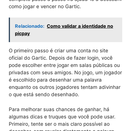
como jogar e vencer no Gartic.
Relacionado:
Como validar a identidade no
picpay
O primeiro passo é criar uma conta no site
oficial do Gartic. Depois de fazer login, você
pode escolher entre jogar em salas públicas ou
privadas com seus amigos. No jogo, um jogador
é escolhido para desenhar uma palavra
enquanto os outros jogadores tentam adivinhar
o que está sendo desenhado.
Para melhorar suas chances de ganhar, há
algumas dicas e truques que você pode usar.
Primeiro, tente ser o mais claro possível ao