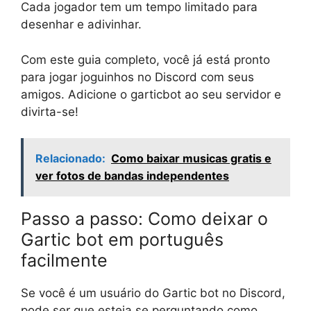
Cada jogador tem um tempo limitado para
desenhar e adivinhar.
Com este guia completo, você já está pronto
para jogar joguinhos no Discord com seus
amigos. Adicione o garticbot ao seu servidor e
divirta-se!
Relacionado:
Como baixar musicas gratis e
ver fotos de bandas independentes
Passo a passo: Como deixar o
Gartic bot em português
facilmente
Se você é um usuário do Gartic bot no Discord,
pode ser que esteja se perguntando como