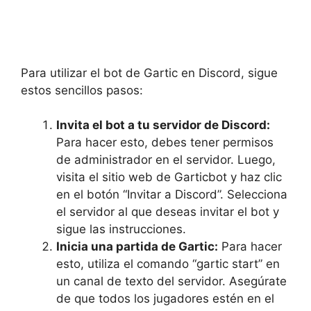
Para utilizar el bot de Gartic en Discord, sigue
estos sencillos pasos:
Invita el bot a tu servidor de Discord:
Para hacer esto, debes tener permisos
de administrador en el servidor. Luego,
visita el sitio web de Garticbot y haz clic
en el botón “Invitar a Discord”. Selecciona
el servidor al que deseas invitar el bot y
sigue las instrucciones.
Inicia una partida de Gartic:
Para hacer
esto, utiliza el comando “gartic start” en
un canal de texto del servidor. Asegúrate
de que todos los jugadores estén en el