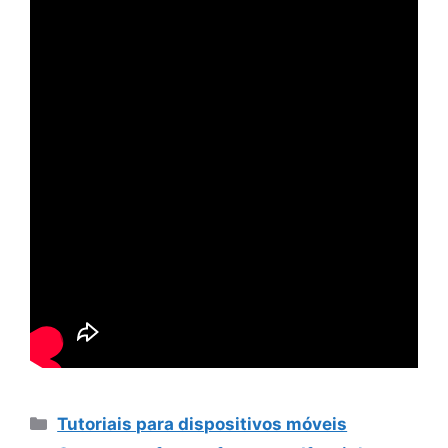
Categorias
Tutoriais para dispositivos móveis