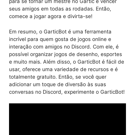
para se tornar um mestre no Gartic e vencer
seus amigos em todas as rodadas. Então,
comece a jogar agora e divirta-se!
Em resumo, o GarticBot é uma ferramenta
incrível para quem gosta de jogos online e
interação com amigos no Discord. Com ele, é
possível organizar jogos de desenho, esportes
e muito mais. Além disso, o GarticBot é fácil de
usar, oferece uma variedade de recursos e é
totalmente gratuito. Então, se você quer
adicionar um toque de diversão às suas
conversas no Discord, experimente o GarticBot!